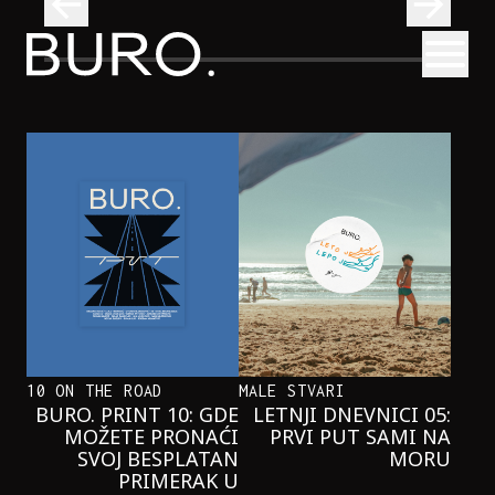
BURO.
Otvori
se i pridružite nam se u čitanju!
Beograd, Bajaga i osamdesete: Mjuzikl koji ne propuštamo
POZORIŠTE
BEOGRAD, BAJAGA I OSAMDESETE:
MJUZIKL KOJI NE PROPUŠTAMO
10 ON THE ROAD
MALE STVARI
BURO. PRINT 10: GDE
LETNJI DNEVNICI 05:
MOŽETE PRONAĆI
PRVI PUT SAMI NA
SVOJ BESPLATAN
MORU
PRIMERAK U