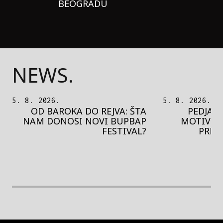
BEOGRADU
NEWS.
5. 8. 2026.
5. 8. 2026.
OD BAROKA DO REJVA: ŠTA
PEDJA 
NAM DONOSI NOVI BUPBAP
MOTIVE 
FESTIVAL?
PRES
rethodna slika
Next image