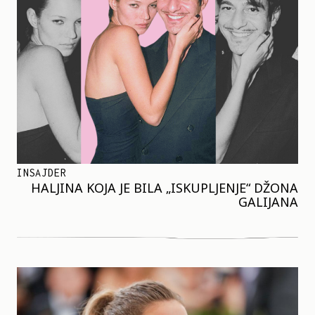
INSAJDER
HALJINA KOJA JE BILA „ISKUPLJENJE“ DŽONA
GALIJANA