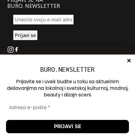
BURO. NEWSLETTER
Instagram
Facebook
BURO.NEWSLETTER
O nama
Oglašavanje
Prijavite se i uvek budite u toku sa aktuelnim
Kontakt
dešavanjima na lokalnoj i svetskoj kulturnoj, modnoj,
beauty i dizajn sceni.
Spotify
Otvori ili zatvori pretragu