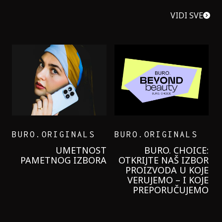
VIDI SVE
BURO.ORIGINALS
BURO.ORIGINALS
LEVI’S ON THE ROAD
PROBALA SAM NOVU
GARNIER KREMU I
NIKADA NIŠTA
LAGANIJE NISAM
KORISTILA