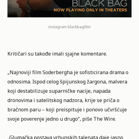
instagram
blackbagfilm
Kritičari su takođe imali sjajne komentare.
„Najnoviji film Soderbergha je sofisticirana drama o
odnosima. Ispod celog špijunskog žargona, malvera
koji destabilizuje suparničke nacije, napada
dronovima i satelitskog nadzora, krije se priča o
bračnom paru – koji preispituje i ponovo učvršćuje
svoje poverenje jedno u drugo“, piše The Wire.
„Glumačka postava vrhunskih talenata daje jasno