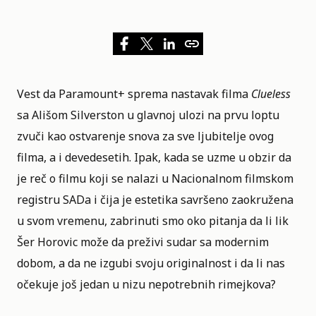
Vest da
Paramount+
sprema nastavak filma
Clueless
sa
Ališom Silverston
u glavnoj ulozi na prvu loptu
zvuči kao ostvarenje snova za sve ljubitelje ovog
filma, a i devedesetih. Ipak, kada se uzme u obzir da
je reč o filmu koji se nalazi u
Nacionalnom filmskom
registru SADa
i čija je estetika savršeno zaokružena
u svom vremenu, zabrinuti smo oko pitanja da li lik
Šer Horovic može da preživi sudar sa modernim
dobom, a da ne izgubi svoju originalnost i da li nas
očekuje još jedan u nizu nepotrebnih rimejkova?