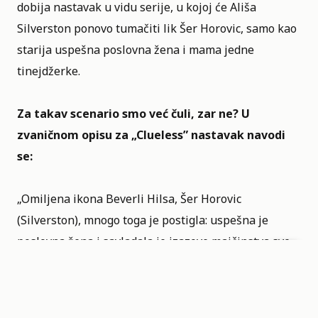
dobija nastavak u vidu serije, u kojoj će Ališa
Silverston ponovo tumačiti lik Šer Horovic, samo kao
starija uspešna poslovna žena i mama jedne
tinejdžerke.
Za takav scenario smo već čuli, zar ne? U
zvaničnom opisu za „Clueless”
nastavak navodi
se:
„Omiljena ikona Beverli Hilsa, Šer Horovic
(Silverston), mnogo toga je postigla: uspešna je
poslovna žena i savladala je izazove majčinstva sve
dok njena ćerka ne krene u srednju školu, kada Šer
otkriva da se zbog vaspitavanja tinejdžerke ponovo
oseća potpuno clueless.“ Međutim i dalje postoji