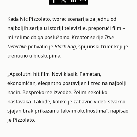
Kada Nic Pizzolato, tvorac scenarija za jednu od
najboljih serija u istoriji televizije, preporuči film –
mi želimo da ga poslušamo. Kreator serije
True
Detective
pohvalio je
Black Bag
, špijunski triler koji je
trenutno u bioskopima.
„Apsolutni hit film. Novi klasik. Pametan,
ekonomičan, elegantno postavljen i zreo na najbolji
način. Besprekorne izvedbe. Želim nekoliko
nastavaka. Takođe, koliko je zabavno videti stvarno
sjajan brak prikazan u takvim okolnostima“, napisao
je Pizzolato.