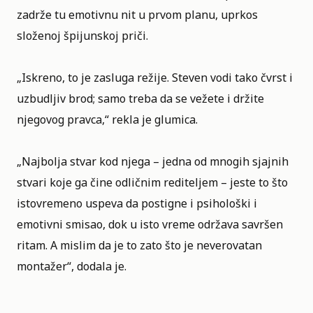
zadrže tu emotivnu nit u prvom planu, uprkos
složenoj špijunskoj priči.
„Iskreno, to je zasluga režije. Steven vodi tako čvrst i
uzbudljiv brod; samo treba da se vežete i držite
njegovog pravca,“ rekla je glumica.
„Najbolja stvar kod njega – jedna od mnogih sjajnih
stvari koje ga čine odličnim rediteljem – jeste to što
istovremeno uspeva da postigne i psihološki i
emotivni smisao, dok u isto vreme održava savršen
ritam. A mislim da je to zato što je neverovatan
montažer“, dodala je.