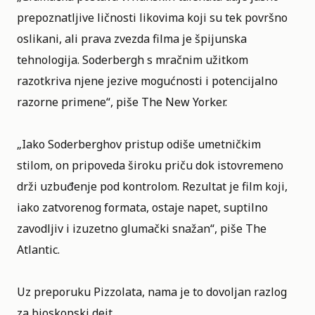
prepoznatljive ličnosti likovima koji su tek površno
oslikani, ali prava zvezda filma je špijunska
tehnologija. Soderbergh s mračnim užitkom
razotkriva njene jezive mogućnosti i potencijalno
razorne primene“, piše The New Yorker.
„Iako Soderberghov pristup odiše umetničkim
stilom, on pripoveda široku priču dok istovremeno
drži uzbuđenje pod kontrolom. Rezultat je film koji,
iako zatvorenog formata, ostaje napet, suptilno
zavodljiv i izuzetno glumački snažan“, piše The
Atlantic.
Uz preporuku Pizzolata, nama je to dovoljan razlog
za bioskopski dejt.