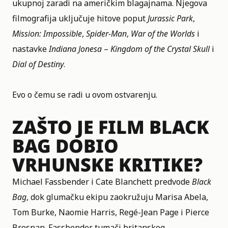
ukupnoj zaradi na američkim blagajnama. Njegova
filmografija uključuje hitove poput
Jurassic Park
,
Mission: Impossible
,
Spider-Man
,
War of the Worlds
i
nastavke
Indiana Jonesa
–
Kingdom of the Crystal Skull
i
Dial of Destiny
.
Evo o čemu se radi u ovom ostvarenju.
ZAŠTO JE FILM BLACK
BAG DOBIO
VRHUNSKE KRITIKE?
Michael Fassbender i
Cate Blanchett
predvode
Black
Bag
, dok glumačku ekipu zaokružuju Marisa Abela,
Tom Burke, Naomie Harris, Regé-Jean Page i Pierce
Brosnan. Fassbender tumači britanskog