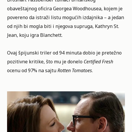
obaveštajnog oficira Georgea Woodhousea, kojem je
povereno da istraži listu mogućih izdajnika – a jedan
od njih bi mogla biti i njegova supruga, Kathryn St.
Jean, koju igra Blanchett.
Ovaj špijunski triler od 94 minuta dobio je pretežno
pozitivne kritike, što mu je donelo
Certified Fresh
ocenu od 97% na sajtu
Rotten Tomatoes
.