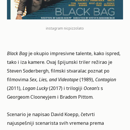
instagram
nicpizzolato
Black Bag
je okupio impresivne talente, kako ispred,
tako i iza kamere. Ovaj špijunski triler režirao je
Steven Soderbergh, filmski stvaralac poznat po
filmovima
Sex, Lies, and Videotape
(1989),
Contagion
(2011),
Logan Lucky
(2017) i trilogiji
Ocean’s
s
Georgeom Clooneyjem i Bradom Pittom.
Scenario je napisao David Koepp, četvrti
najuspešniji scenarista svih vremena prema