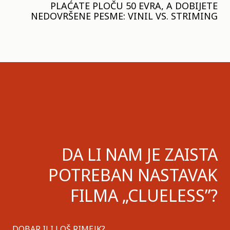
PLAĆATE PLOČU 50 EVRA, A DOBIJETE
NEDOVRŠENE PESME: VINIL VS. STRIMING
DA LI NAM JE ZAISTA
POTREBAN NASTAVAK
FILMA „CLUELESS”?
DOBAR ILI LOŠ RIMEJK?