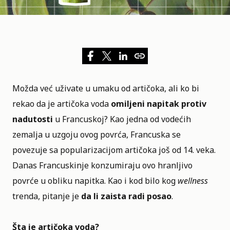
Možda već uživate u umaku od artičoka, ali ko bi
rekao da je artičoka voda
omiljeni napitak protiv
nadutosti
u Francuskoj? Kao jedna od vodećih
zemalja u uzgoju ovog povrća, Francuska se
povezuje sa popularizacijom artičoka još od 14. veka.
Danas
Francuskinje
konzumiraju ovo hranljivo
povrće u obliku napitka. Kao i kod bilo kog
wellness
trenda, pitanje je
da li zaista radi posao
.
Šta je artičoka voda?