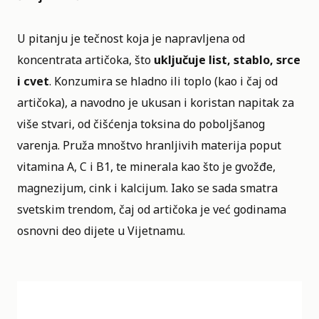
U pitanju je tečnost koja je napravljena od
koncentrata artičoka, što
uključuje list, stablo, srce
i cvet
. Konzumira se hladno ili toplo (kao i čaj od
artičoka), a navodno je ukusan i koristan napitak za
više stvari, od čišćenja toksina do poboljšanog
varenja. Pruža mnoštvo hranljivih materija poput
vitamina A, C i B1, te minerala kao što je gvožđe,
magnezijum, cink i kalcijum. Iako se sada smatra
svetskim trendom, čaj od artičoka je već godinama
osnovni deo dijete u Vijetnamu.