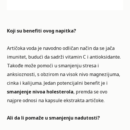
Koji su benefiti ovog napitka?
Artičoka voda je navodno odličan način da se jača
imunitet, budući da sadrži vitamin C i antioksidante.
Takođe može pomoći u smanjenju stresa i
anksioznosti, s obzirom na visok nivo magnezijuma,
cinka i kalijuma. Jedan potencijalni benefit je i
smanjenje nivoa holesterola
, premda se ovo
najpre odnosi na kapsule ekstrakta artičoke.
Ali da li pomaže u smanjenju nadutosti?