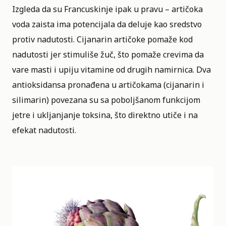
Izgleda da su Francuskinje ipak u pravu – artičoka
voda zaista ima potencijala da deluje kao sredstvo
protiv nadutosti. Cijanarin artičoke pomaže kod
nadutosti jer stimuliše žuč, što pomaže crevima da
vare masti i upiju vitamine od drugih namirnica. Dva
antioksidansa pronađena u artičokama (cijanarin i
silimarin) povezana su sa poboljšanom funkcijom
jetre i ukljanjanje toksina, što direktno utiče i na
efekat nadutosti.