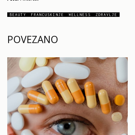
BEAUTY
FRANCUSKINJE
WELLNESS
ZDRAVLJE
POVEZANO