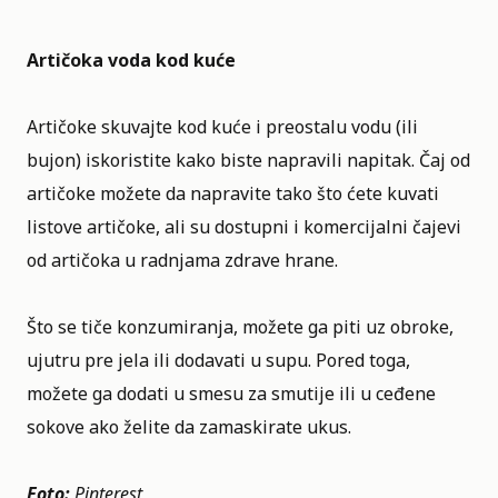
Artičoka voda kod kuće
Artičoke skuvajte kod kuće i preostalu vodu (ili
bujon) iskoristite kako biste napravili napitak. Čaj od
artičoke možete da napravite tako što ćete kuvati
listove artičoke, ali su dostupni i komercijalni čajevi
od artičoka u radnjama zdrave hrane.
Što se tiče konzumiranja, možete ga piti uz obroke,
ujutru pre jela ili dodavati u supu. Pored toga,
možete ga dodati u smesu za smutije ili u ceđene
sokove ako želite da zamaskirate ukus.
Foto:
Pinterest