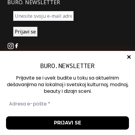
BURO. NEWSLETTER
Instagram
Facebook
BURO.NEWSLETTER
O nama
Oglašavanje
Prijavite se i uvek budite u toku sa aktuelnim
Kontakt
dešavanjima na lokalnoj i svetskoj kulturnoj, modnoj,
beauty i dizajn sceni.
Spotify
Otvori ili zatvori pretragu
Politika
Politika
Uslovi