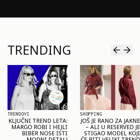
TRENDING
SHOPPING
TRENDOVI
JOŠ JE RANO ZA JAKNE
NAJVEĆI MIKRO-
– ALI U RESERVED JE
TREND SEZONE VAS
STIGAO MODEL KOJI
POZIVA DA SPOJITE
ĆE BITI VELIKI TREND
NESPOJIVO