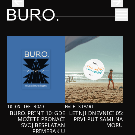
BURO.
Otvori
Najčistija kupališta u Srbiji koja posećujemo ovog leta
PUTOVANJA
NAJČISTIJA KUPALIŠTA U SRBIJI KOJA
POSEĆUJEMO OVOG LETA
10 ON THE ROAD
MALE STVARI
BURO. PRINT 10: GDE
LETNJI DNEVNICI 05:
MOŽETE PRONAĆI
PRVI PUT SAMI NA
SVOJ BESPLATAN
MORU
PRIMERAK U