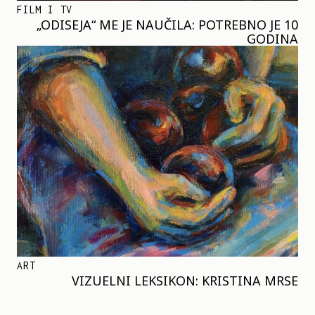
FILM I TV
„ODISEJA“ ME JE NAUČILA: POTREBNO JE 10
GODINA
ART
VIZUELNI LEKSIKON: KRISTINA MRSE