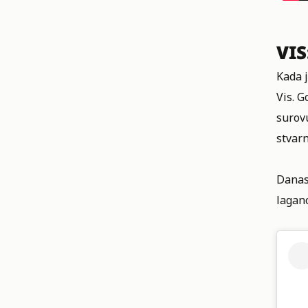
VIS
Kada j
Vis. 
surovu
stvarn
Danas 
lagano