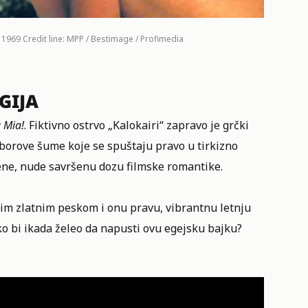
 1969 Credit line: MPP / Bestimage / Profimedia
GIJA
Mia!
. Fiktivno ostrvo „Kalokairi“ zapravo je grčki
 borove šume koje se spuštaju pravo u tirkizno
ene, nude savršenu dozu filmske romantike.
nim zlatnim peskom i onu pravu, vibrantnu letnju
ko bi ikada želeo da napusti ovu egejsku bajku?