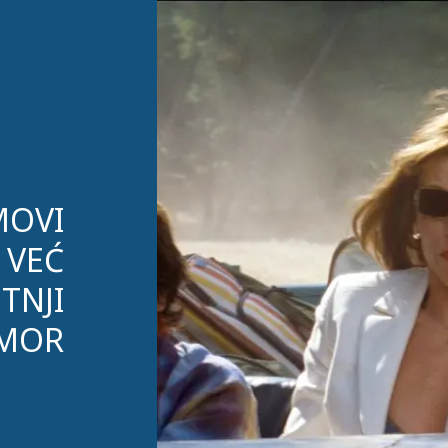
LMOVI
 VEĆ
TNJI
MOR