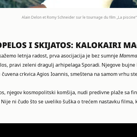
Alain Delon et Romy Schneider sur le tournage du film „La piscine“
PELOS I SKIJATOS: KALOKAIRI MA
ažemo letnja radost, prva asocijacija je bez sumnje
Mamma 
os, pravi zeleni dragulj arhipelaga Sporadi. Njegove bujne
i čuvena crkvica Agios Ioannis, smeštena na samom vrhu st
os, njegov kosmopolitski komšija, nudi predivne plaže sa fi
 Nije ni čudo što se uveliko šuška o trećem nastavku filma, 