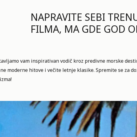
NAPRAVITE SEBI TREN
FILMA, MA GDE GOD O
avljamo vam inspirativan vodič kroz predivne morske destin
ne moderne hitove i večite letnje klasike. Spremite se za do
izma!