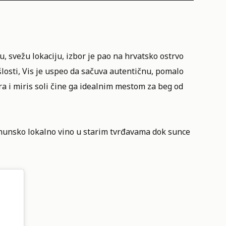
u, svežu lokaciju, izbor je pao na hrvatsko ostrvo
losti, Vis je uspeo da sačuva autentičnu, pomalo
a i miris soli čine ga idealnim mestom za beg od
vrhunsko lokalno vino u starim tvrđavama dok sunce