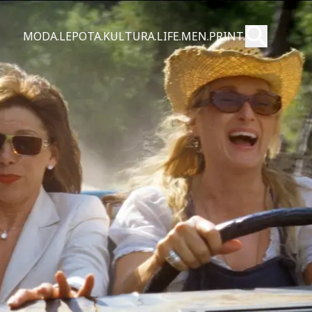
Pošalji
MODA.
LEPOTA.
KULTURA.
LIFE.
MEN.
PRINT.
Pretraži