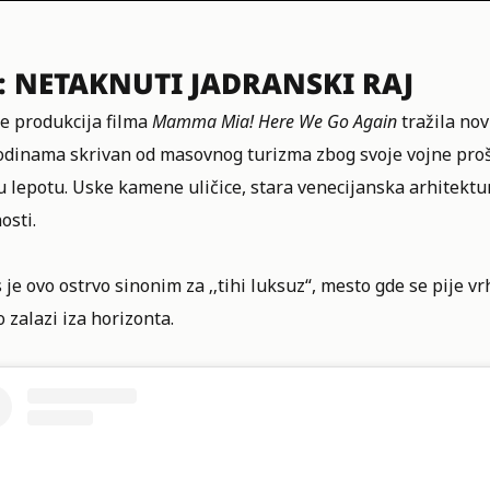
: NETAKNUTI JADRANSKI RAJ
e produkcija filma
Mamma Mia! Here We Go Again
tražila nov
Godinama skrivan od masovnog turizma zbog svoje vojne proš
 lepotu. Uske kamene uličice, stara venecijanska arhitektur
osti.
je ovo ostrvo sinonim za ‚‚tihi luksuz“, mesto gde se pije 
 zalazi iza horizonta.