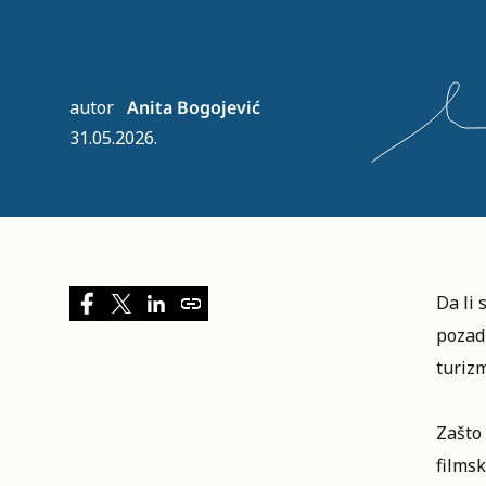
autor
Anita Bogojević
31.05.2026.
Da li 
pozadi
turiz
Zašto
films