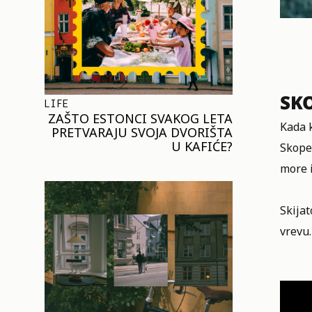
SKO
LIFE
ZAŠTO ESTONCI SVAKOG LETA
Kada k
PRETVARAJU SVOJA DVORIŠTA
U KAFIĆE?
Skopel
more 
Skijat
vrevu.