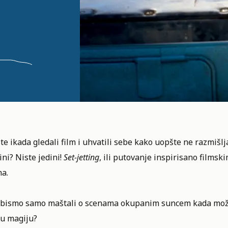
ste ikada gledali film i uhvatili sebe kako uopšte ne razmišlj
ni? Niste jedini!
Set-jetting
, ili putovanje inspirisano filmsk
ma.
 bismo samo maštali o scenama okupanim suncem kada mož
ku magiju?