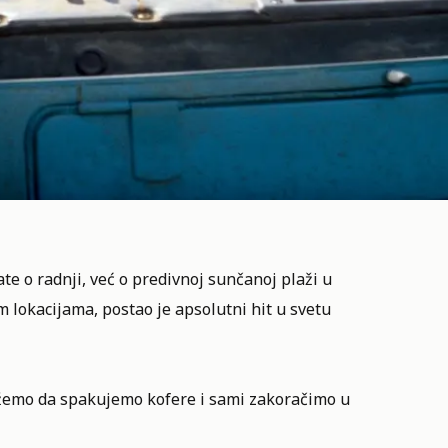
ate o radnji, već o predivnoj sunčanoj plaži u
im lokacijama, postao je apsolutni hit u svetu
emo da spakujemo kofere i sami zakoračimo u